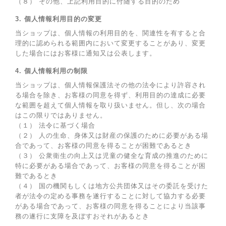
（８） その他、上記利用目的に付随する目的のため
3. 個人情報利用目的の変更
当ショップは、個人情報の利用目的を、関連性を有すると合
理的に認められる範囲内において変更することがあり、変更
した場合にはお客様に通知又は公表します。
4. 個人情報利用の制限
当ショップは、個人情報保護法その他の法令により許容され
る場合を除き、お客様の同意を得ず、利用目的の達成に必要
な範囲を超えて個人情報を取り扱いません。但し、次の場合
はこの限りではありません。
（１） 法令に基づく場合
（２） 人の生命、身体又は財産の保護のために必要がある場
合であって、お客様の同意を得ることが困難であるとき
（３） 公衆衛生の向上又は児童の健全な育成の推進のために
特に必要がある場合であって、お客様の同意を得ることが困
難であるとき
（４） 国の機関もしくは地方公共団体又はその委託を受けた
者が法令の定める事務を遂行することに対して協力する必要
がある場合であって、お客様の同意を得ることにより当該事
務の遂行に支障を及ぼすおそれがあるとき